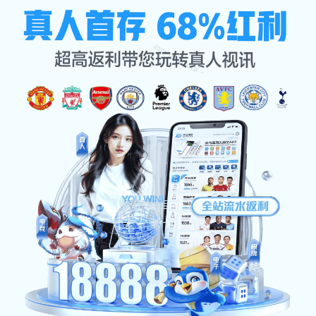
公司新闻
公司首页
公司新闻